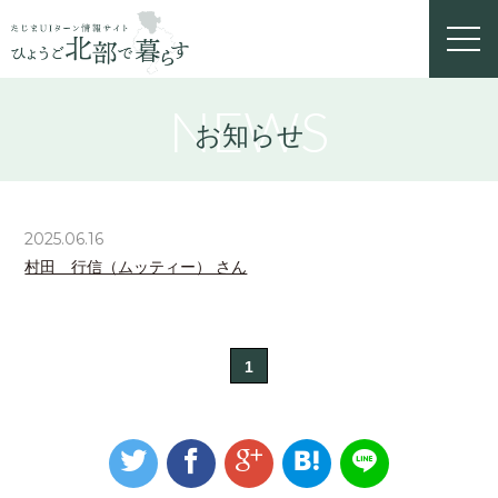
toggl
navig
NEWS
お知らせ
2025.06.16
村田 行信（ムッティー） さん
1