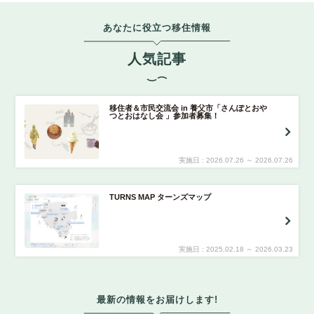
あなたに役立つ移住情報
人気記事
移住者＆市民交流会 in 養父市「さんぽとおや
つとおはなし会 」参加者募集！
実施日 :
2026
.
07.26
～
2026
.
07.26
TURNS MAP ターンズマップ
実施日 :
2025
.
02.18
～
2026
.
03.23
最新の情報をお届けします!