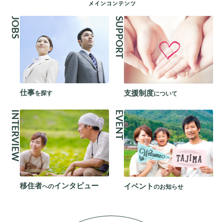
JOBS
SUPPORT
仕事
支援制度
を探す
について
INTERVIEW
EVENT
移住者
インタビュー
イベント
への
のお知らせ