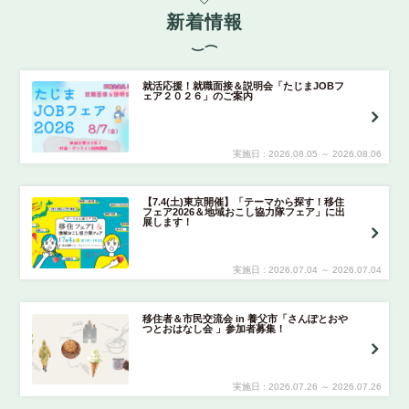
新着情報
就活応援！就職面接＆説明会「たじまJOBフ
ェア２０２６」のご案内
実施日 :
2026
.
08.05
～
2026
.
08.06
【7.4(土)東京開催】「テーマから探す！移住
フェア2026＆地域おこし協力隊フェア」に出
展します！
実施日 :
2026
.
07.04
～
2026
.
07.04
移住者＆市民交流会 in 養父市「さんぽとおや
つとおはなし会 」参加者募集！
実施日 :
2026
.
07.26
～
2026
.
07.26