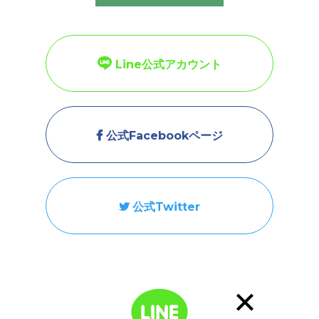
2026.01.21
【2026.1.31(土)＠大阪】「イナコレ」に出展します！
Line公式アカウント
2025.11.28
【2025.12.6(土)＠大阪】「兵庫五国移住・交流フェア2025
in 大阪」に出展します！
公式Facebookページ
2025.11.19
【TAJIMA TURNS MAP 新記事を公開しました】
2025.11.10
公式Twitter
【2025.11.22(土)23(日)＠東京】「JOIN移住・交流＆地域お
こしフェア2025」に出展します！
2025.11.06
「たじま暮らしサポートBASE」公式Instagramを開設しまし
た！