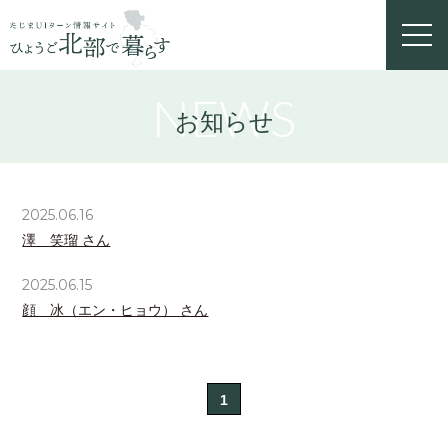
toggl
navig
NEWS
お知らせ
2025.06.16
澤 笑瑠 さん
2025.06.15
顔 冰（エン・ヒョウ） さん
1