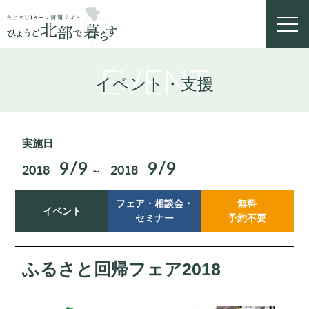
toggl
navig
EVENT
イベント・支援
実施日
9/9
9/9
2018
2018
～
フェア・相談会・
無料
イベント
セミナー
予約不要
ふるさと回帰フェア2018