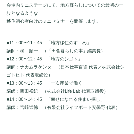
会場内ミニステージにて、地方暮らしについての最初の一
歩となるような
移住初心者向けのミニセミナーを開催します。
■11：00〜11：45 「地方移住のすゝめ」
講師：柳 順一 （「田舎暮らしの本」編集長）
■12：00〜12：45 「地方のシゴト」
講師：ナカムラケンタ （日本仕事百貨 代表／株式会社シ
ゴトヒト 代表取締役）
■13：00〜13：45 「一次産業で働く」
講師：西田裕紀 （株式会社Life Lab 代表取締役）
■14：00〜14：45 「幸せになれる住まい探し」
講師：宮崎崇徳 （有限会社ライフポート安曇野 代表）