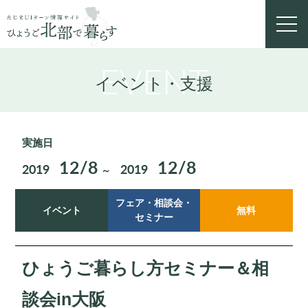
toggl
navig
EVENT
イベント・支援
実施日
12/8
12/8
2019
2019
～
フェア・相談会・
イベント
無料
セミナー
ひょうご暮らし方セミナー＆相
談会in大阪