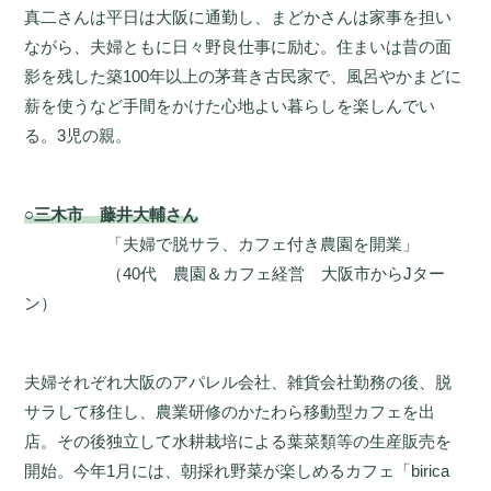
真二さんは平日は大阪に通勤し、まどかさんは家事を担い
ながら、夫婦ともに日々野良仕事に励む。住まいは昔の面
影を残した築100年以上の茅葺き古民家で、風呂やかまどに
薪を使うなど手間をかけた心地よい暮らしを楽しんでい
る。3児の親。
○三木市 藤井大輔さん
「夫婦で脱サラ、カフェ付き農園を開業」
（40代 農園＆カフェ経営 大阪市からJター
ン）
夫婦それぞれ大阪のアパレル会社、雑貨会社勤務の後、脱
サラして移住し、農業研修のかたわら移動型カフェを出
店。その後独立して水耕栽培による葉菜類等の生産販売を
開始。今年1月には、朝採れ野菜が楽しめるカフェ「birica