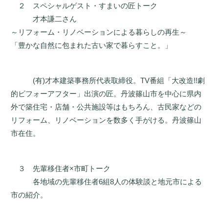
２ スペシャルゲスト・すまいの匠トーク
才本謙二さん
～リフォーム・リノベーションによる暮らしの再生～
「豊かな自然に包まれた古い家で暮らすこと。」
(有)才本建築事務所代表取締役。TV番組「大改造!!劇
的ビフォーアフター」出演の匠。丹波篠山市を中心に県内
外で築住宅・店舗・公共施設等はもちろん、古民家などの
リフォーム、リノベーションを数多く手がける。丹波篠山
市在住。
３ 先輩移住者×市町トーク
各地域の先輩移住者6組8人の体験談と地元市による
市の紹介。