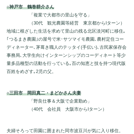
○神戸市 鶴巻耕介さん
「複業で大都市の里山を守る」
（30代 観光農園等経営 東京都からIターン）
地域に根ざした生活を求めて里山の残る北区淡河町に移住｡
｢つるまき農園｣の屋号で米･サツマイモ農園､農村定住コー
ディネーター､茅葺き職人のテッタイ(手伝い)､古民家保存会
事務局､大学生向けインターンシップのコーディネート等少
量多品種型の活動を行っている｡百の知恵と技を持つ現代版
百姓をめざす｡2児の父。
○三田市 岡田真二・まどかさん夫妻
「野良仕事＆大阪で企業勤め」
（40代 会社員 大阪市からIターン）
夫婦そろって田園に囲まれた同市波豆川が気に入り移住。