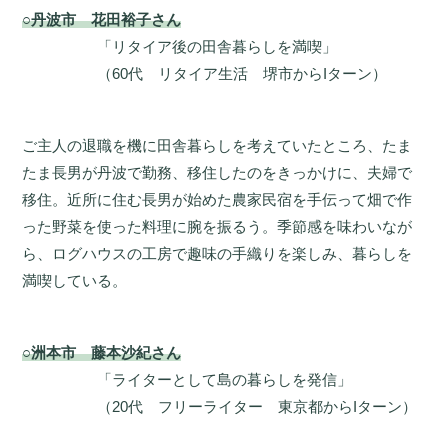
○丹波市 花田裕子さん
「リタイア後の田舎暮らしを満喫」
（60代 リタイア生活 堺市からIターン）
ご主人の退職を機に田舎暮らしを考えていたところ、たま
たま長男が丹波で勤務、移住したのをきっかけに、夫婦で
移住。近所に住む長男が始めた農家民宿を手伝って畑で作
った野菜を使った料理に腕を振るう。季節感を味わいなが
ら、ログハウスの工房で趣味の手織りを楽しみ、暮らしを
満喫している。
○洲本市 藤本沙紀さん
「ライターとして島の暮らしを発信」
（20代 フリーライター 東京都からIターン）