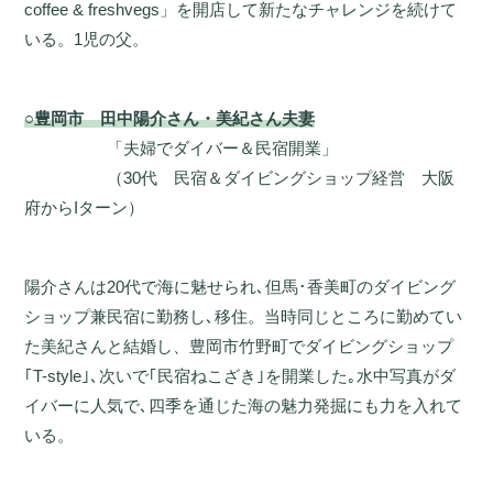
coffee & freshvegs」を開店して新たなチャレンジを続けて
いる。1児の父。
○豊岡市 田中陽介さん・美紀さん夫妻
「夫婦でダイバー＆民宿開業」
（30代 民宿＆ダイビングショップ経営 大阪
府からIターン）
陽介さんは20代で海に魅せられ､但馬･香美町のダイビング
ショップ兼民宿に勤務し､移住。当時同じところに勤めてい
た美紀さんと結婚し、豊岡市竹野町でダイビングショップ
｢T-style｣､次いで｢民宿ねこざき｣を開業した｡水中写真がダ
イバーに人気で､四季を通じた海の魅力発掘にも力を入れて
いる。