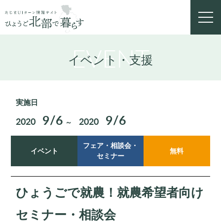
toggl
navig
EVENT
イベント・支援
実施日
9/6
9/6
2020
2020
～
フェア・相談会・
イベント
無料
セミナー
ひょうごで就農！就農希望者向け
セミナー・相談会