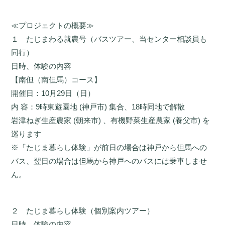
≪プロジェクトの概要≫
１ たじまわる就農号（バスツアー、当センター相談員も
同行）
日時、体験の内容
【南但（南但馬）コース】
開催日：10月29日（日）
内 容：9時東遊園地 (神戸市) 集合、18時同地で解散
岩津ねぎ生産農家 (朝来市) 、有機野菜生産農家 (養父市) を
巡ります
※「たじ
ま暮らし体験」が前日の場合は神戸から但馬への
バス、翌日の場合は但馬から神戸へのバスには乗車しませ
ん。
２ たじま暮らし体験（個別案内ツアー）
日時、体験の内容