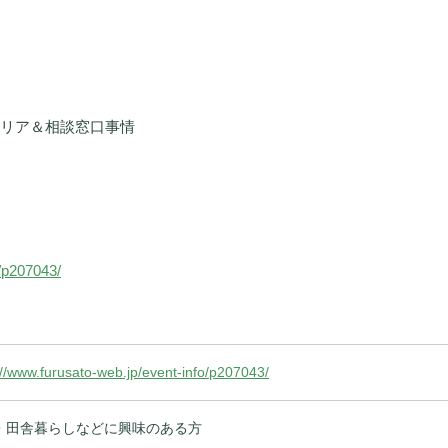
リア＆相談窓口事情
o/p207043/
://www.furusato-web.jp/event-info/p207043/
・田舎暮らしなどに興味のある方